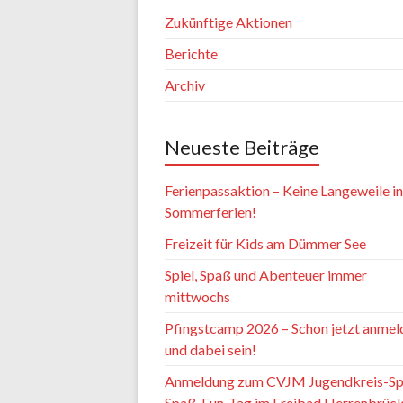
Zukünftige Aktionen
Berichte
Archiv
Neueste Beiträge
Ferienpassaktion – Keine Langeweile i
Sommerferien!
Freizeit für Kids am Dümmer See
Spiel, Spaß und Abenteuer immer
mittwochs
Pfingstcamp 2026 – Schon jetzt anmel
und dabei sein!
Anmeldung zum CVJM Jugendkreis-S
Spaß-Fun-Tag im Freibad Herrenbrüc